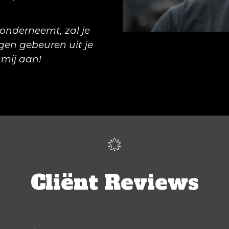
s onderneemt, zal je
gen gebeuren uit je
 mij aan!
🌟
Cli
ë
nt
Reviews