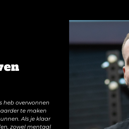
wen
els heb overwonnen
rbaarder te maken
gunnen. Als je klaar
rden, zowel mentaal