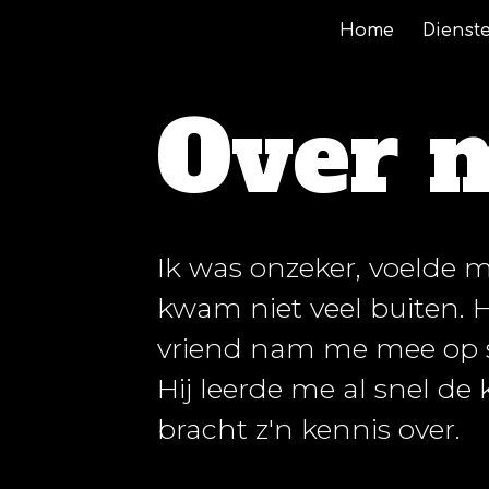
Home
Dienst
ip to main content
Skip to navigat
Over m
Ik was onzeker, voelde m
kwam niet veel buiten. 
vriend nam me mee op s
Hij leerde me al snel de
bracht z'n kennis over.