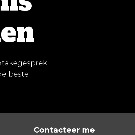
nis
en
intakegesprek
de beste
Contacteer me