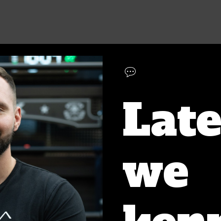
💬
Lat
we