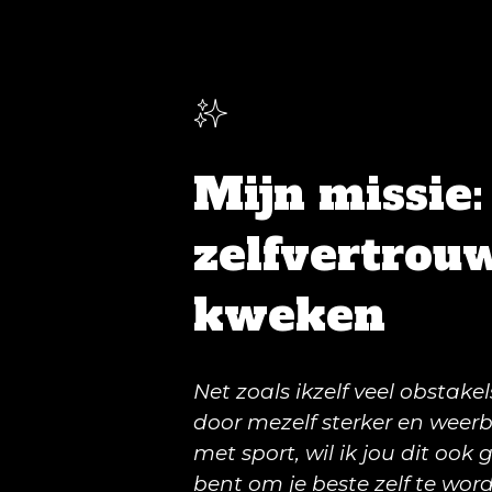
✨
Mijn missie:
zelfvertrou
kweken
Net zoals ikzelf veel obstak
door mezelf sterker en wee
met sport, wil ik jou dit ook 
bent om je beste zelf te wo